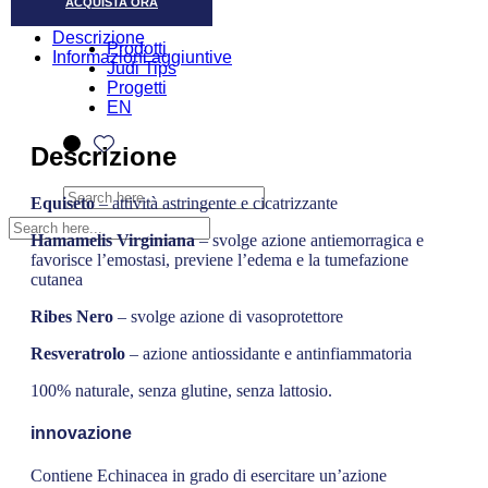
ACQUISTA ORA
Descrizione
Prodotti
Informazioni aggiuntive
Judi Tips
Progetti
EN
Descrizione
Equiseto
– attività astringente e cicatrizzante
Hamamelis Virginiana
– svolge azione antiemorragica e
favorisce l’emostasi, previene l’edema e la tumefazione
cutanea
Ribes Nero
–
svolge azione di vasoprotettore
Resveratrolo
– azione antiossidante e antinfiammatoria
100% naturale, senza glutine, senza lattosio.
innovazione
Contiene Echinacea in grado di esercitare un’azione