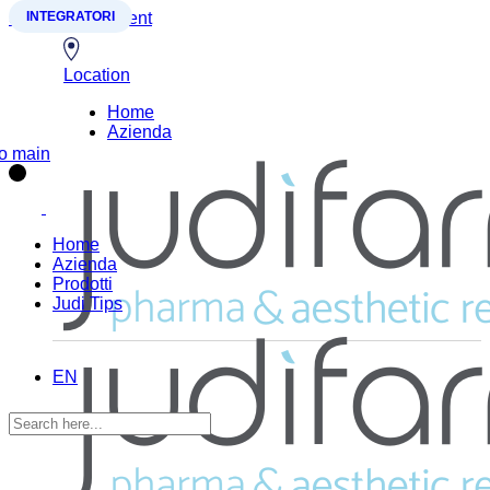
Skip to the content
INTEGRATORI
Location
Home
Azienda
Home
Azienda
Prodotti
Judi Tips
EN