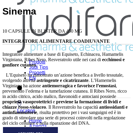
Sinema
10 CAPSULE IN BLISTER DA 450 MG
INTEGRATORE ALIMENTARE COADIUVANTE
Integratore alimentare a base di Equiseto, Echinacea, Hamamelis
Virginiana, Ribes Nero, Resveratrolo utile nei casi di
ecchimosi e
Prodotti
gonfiore cutaneo
.
Judi Tips
Progetti
L’Equiseto ha dimostrato un’azione benefica a livello tessutale,
EN
svolgendo attività
astringente e cicatrizzante
. L’Hamemelis
Virginiana ha azione
antiemorragica e favorisce l’emostasi
,
prevenendo l’edema e la tumefazione cutanea. Il Ribes Nero, ricco
in acido citrico, acido malico, flavonoidi e antociani possiede
proprietà vasoprotettrici
e
previene la formazione di lividi e
chiazze rosso-violaceo
. Il Resveratrolo ha capacità
antiossidanti e
Location
antinfiammatorie
, risulta protettivo per i vasi sanguigni ed è in
grado di stimolare una serie di processi coinvolti nella regolazione
Home
del ciclo cellulare e nella riparazione del DNA.
Azienda